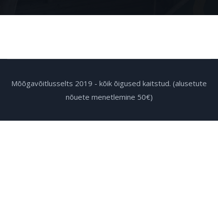
Mõõgavõitlusselts 2019 - kõik õigused kaitstud. (alusetute
nõuete menetlemine 50€)