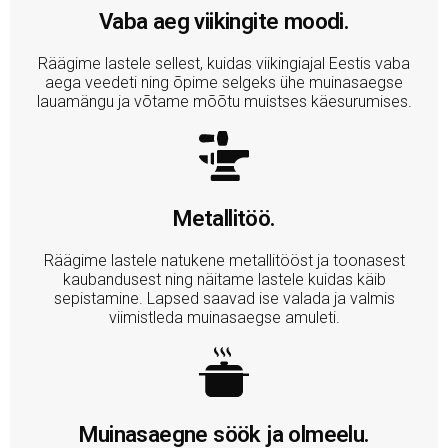
Vaba aeg viikingite moodi.
Räägime lastele sellest, kuidas viikingiajal Eestis vaba
aega veedeti ning õpime selgeks ühe muinasaegse
lauamängu ja võtame mõõtu muistses käesurumises.
Metallitöö.
Räägime lastele natukene metallitööst ja toonasest
kaubandusest ning näitame lastele kuidas käib
sepistamine. Lapsed saavad ise valada ja valmis
viimistleda muinasaegse amuleti.
Muinasaegne söök ja olmeelu.