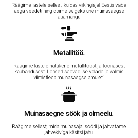
Räägime lastele sellest, kuidas viikingiajal Eestis vaba
aega veedeti ning õpime selgeks ühe muinasaegse
lauamängu.
Metallitöö.
Räägime lastele natukene metallitööst ja toonasest
kaubandusest. Lapsed saavad ise valada ja valmis
viimistleda muinasaegse amuleti.
Muinasaegne söök ja olmeelu.
Räägime sellest, mida muinasajal söödi ja jahvatame
jahvekiviga käsitsi jahu.