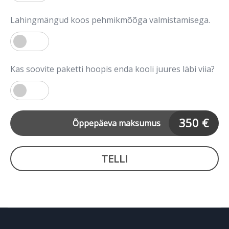
Lahingmängud koos pehmikmõõga valmistamisega.
Kas soovite paketti hoopis enda kooli juures läbi viia?
350
€
Õppepäeva maksumus
TELLI