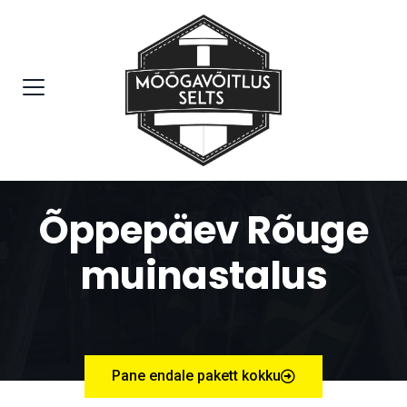
Õppepäev Rõuge
muinastalus
Pane endale pakett kokku