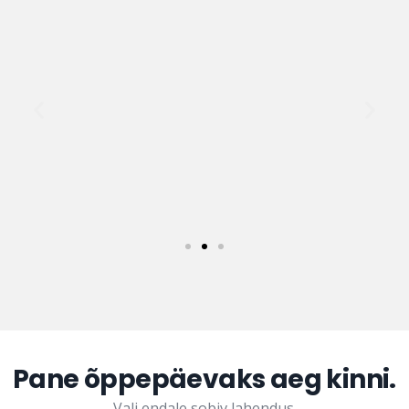
Pane õppepäevaks aeg kinni.
Vali endale sobiv lahendus.