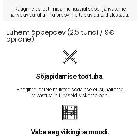
Räägime sellest, mida muinasajal söödi, jahvatame
jahvekiviga jahu ning proovime tulekiviga tuld alustada.
Lühem õppepäev (2,5 tundi / 9€
õpilane)
Sõjapidamise töötuba.
Räägime lastele muistse sõdalase elust, näitame
relvastust ja turviseid, viskame oda.
Vaba aeg viikingite moodi.