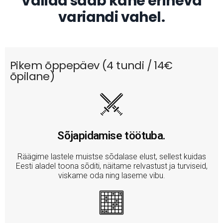
Valida saab kahe erineva
variandi vahel.
Pikem õppepäev (4 tundi / 14€
õpilane)
Sõjapidamise töötuba.
Räägime lastele muistse sõdalase elust, sellest kuidas
Eesti aladel toona sõditi, näitame relvastust ja turviseid,
viskame oda ning laseme vibu.