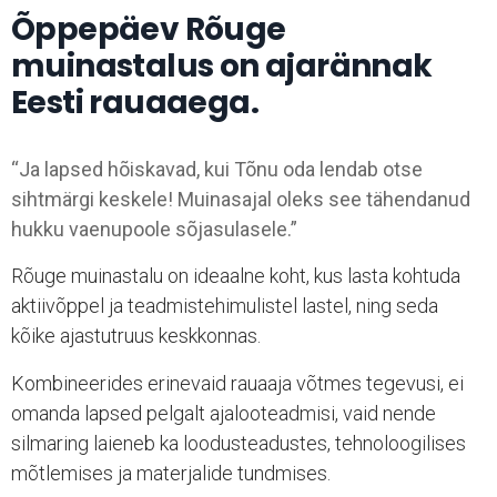
Õppepäev Rõuge
muinastalus on ajarännak
Eesti rauaaega.
“Ja lapsed hõiskavad, kui Tõnu oda lendab otse
sihtmärgi keskele! Muinasajal oleks see tähendanud
hukku vaenupoole sõjasulasele.”
Rõuge muinastalu on ideaalne koht, kus lasta kohtuda
aktiivõppel ja teadmistehimulistel lastel, ning seda
kõike ajastutruus keskkonnas.
Kombineerides erinevaid rauaaja võtmes tegevusi, ei
omanda lapsed pelgalt ajalooteadmisi, vaid nende
silmaring laieneb ka loodusteadustes, tehnoloogilises
mõtlemises ja materjalide tundmises.