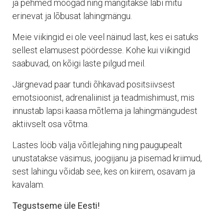
ja pehmed mõõgad ning mängitakse läbi mitu
erinevat ja lõbusat lahingmängu.
Meie viikingid ei ole veel näinud last, kes ei satuks
sellest elamusest pöördesse. Kohe kui viikingid
saabuvad, on kõigi laste pilgud meil.
Järgnevad paar tundi õhkavad positsiivsest
emotsioonist, adrenaliinist ja teadmishimust, mis
innustab lapsi kaasa mõtlema ja lahingmängudest
aktiivselt osa võtma.
Lastes lööb välja võitlejahing ning paugupealt
unustatakse väsimus, joogijanu ja pisemad kriimud,
sest lahingu võidab see, kes on kiirem, osavam ja
kavalam.
Tegustseme üle Eesti!