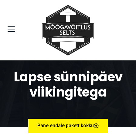
Lapse sünnipäev
viikingitega
Pane endale pakett kokku