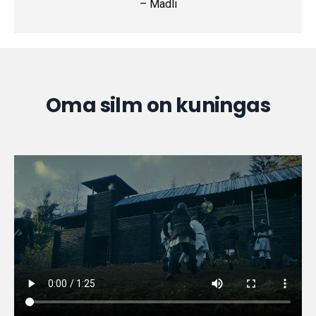
– Madli
Oma silm on kuningas
Mis kell pidu algab?
SUBMIT