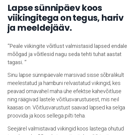
Lapse sünnipäev koos
viikingitega on tegus, hariv
ja meeldejääv.
“Peale viikingite võitlust valmistasid lapsed endale
mõõgad ja võitlesid nagu seda tehti tuhat aastat
tagasi. “
Sinu lapse sünnipäevale marsivad sisse sõbralikult
meelestatud ja hambuni relvastatud viikingid, kes
peavad omavahel maha ühe efektse kahevõitluse
ning räägivad lastele võitlusvarustusest, mis neil
kaasas on. Võitlusvarustust saavad lapsed ka selga
proovida ja koos sellega pilti teha.
Seejärel valmistavad viikingid koos lastega ohutud