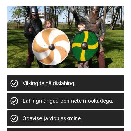
Viikingite näidislahing.
Lahingmängud pehmete mõõkadega.
Odavise ja vibulaskmine.