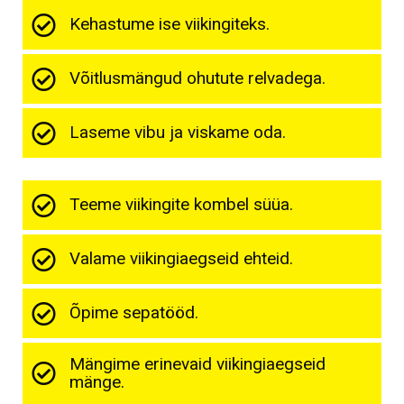
Kehastume ise viikingiteks.
Võitlusmängud ohutute relvadega.
Laseme vibu ja viskame oda.
Teeme viikingite kombel süüa.
Valame viikingiaegseid ehteid.
Õpime sepatööd.
Mängime erinevaid viikingiaegseid
mänge.