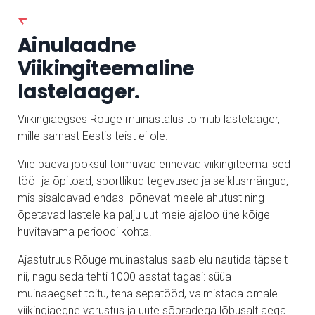
Ainulaadne
Viikingiteemaline
lastelaager.
Viikingiaegses Rõuge muinastalus toimub lastelaager,
mille sarnast Eestis teist ei ole.
Viie päeva jooksul toimuvad erinevad viikingiteemalised
töö- ja õpitoad, sportlikud tegevused ja seiklusmängud,
mis sisaldavad endas põnevat meelelahutust ning
õpetavad lastele ka palju uut meie ajaloo ühe kõige
huvitavama perioodi kohta.
Ajastutruus Rõuge muinastalus saab elu nautida täpselt
nii, nagu seda tehti 1000 aastat tagasi: süüa
muinaaegset toitu, teha sepatööd, valmistada omale
viikingiaegne varustus ja uute sõpradega lõbusalt aega